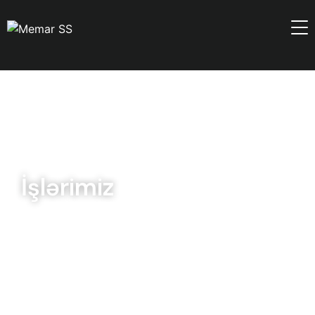
İşlərimiz​